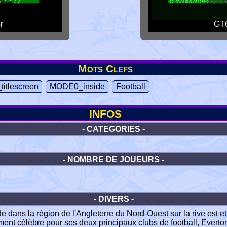
r
GT6
Mots Clefs
itlescreen
MODE0_inside
Football
INFOS
- CATEGORIES -
- NOMBRE DE JOUEURS -
- DIVERS -
de dans la région de l'Angleterre du Nord-Ouest sur la rive est e
alement célèbre pour ses deux principaux clubs de football, Evert