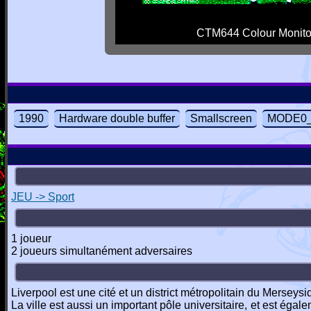
CTM644 Colour Monito
1990
Hardware double buffer
Smallscreen
MODE0_t
JEU -> Sport
1 joueur
2 joueurs simultanément adversaires
Liverpool est une cité et un district métropolitain du Merseysi
La ville est aussi un important pôle universitaire, et est ég