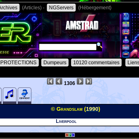
rchives
(Articles) -
NGServers
(Hébergement)
PROTECTIONS
Dumpeurs
10120 commentaires
Lien
1306
© Grandslam (
1990
)
Liverpool