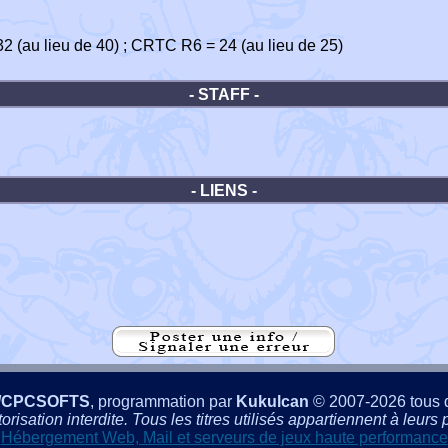
 32 (au lieu de 40) ; CRTC R6 = 24 (au lieu de 25)
- STAFF -
- LIENS -
/CPCSOFTS
, programmation par
Kukulcan
© 2007-2026 tous d
isation interdite. Tous les titres utilisés appartiennent à leurs p
Hébergement Web, Mail et serveurs de jeux haute performance