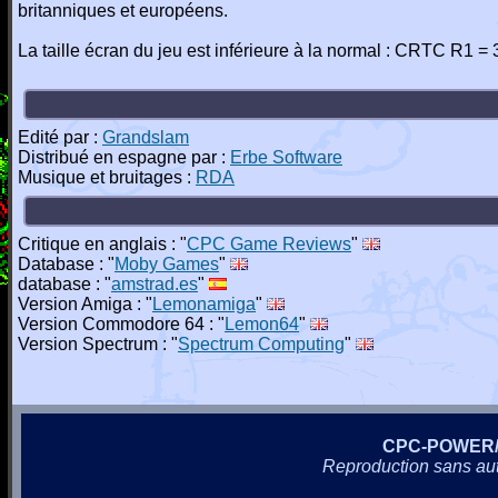
britanniques et européens.
La taille écran du jeu est inférieure à la normal : CRTC R1 =
Edité par :
Grandslam
Distribué en espagne par :
Erbe Software
Musique et bruitages :
RDA
Critique en anglais : "
CPC Game Reviews
"
Database : "
Moby Games
"
database : "
amstrad.es
"
Version Amiga : "
Lemonamiga
"
Version Commodore 64 : "
Lemon64
"
Version Spectrum : "
Spectrum Computing
"
CPC-POWER
Reproduction sans autor