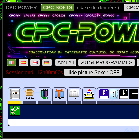
CPC-POWER :
CPC-SOFTS
(Base de données) -
CPCA
Accueil
20154 PROGRAMMES
Session end : 12h00m00s
Hide picture Sexe : OFF