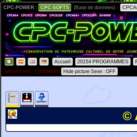
CPC-POWER :
CPC-SOFTS
(Base de données) -
CPCAr
Accueil
20154 PROGRAMMES
Session end : 12h00m00s
Hide picture Sexe : OFF
© 