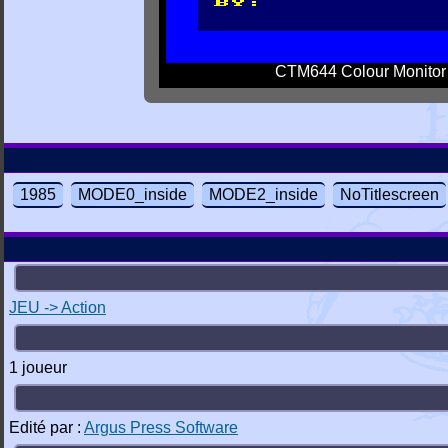
CTM644 Colour Monitor
1985
MODE0_inside
MODE2_inside
NoTitlescreen
JEU -> Action
1 joueur
Edité par :
Argus Press Software