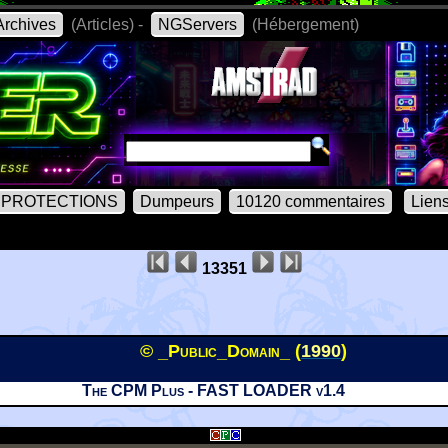
rchives
(Articles) -
NGServers
(Hébergement)
PROTECTIONS
Dumpeurs
10120 commentaires
Lien
13351
© _Public_Domain_ (
1990
)
The CPM Plus - FAST LOADER v1.4