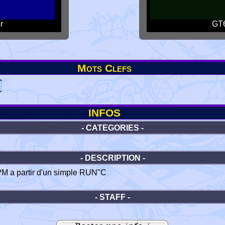
r
GT6
Mots Clefs
INFOS
- CATEGORIES -
- DESCRIPTION -
M a partir d'un simple RUN"C
- STAFF -