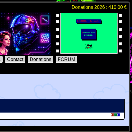
Donations 2026 : 410.00 €
s
Contact
Donations
FORUM