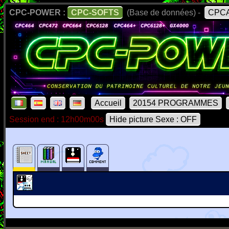
CPC-POWER :
CPC-SOFTS
(Base de données) -
CPCA
Accueil
20154 PROGRAMMES
Session end : 12h00m00s
Hide picture Sexe : OFF