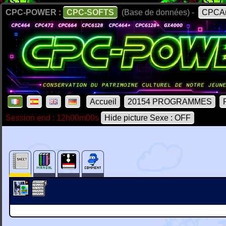
CPC-POWER :
CPC-SOFTS
(Base de données) -
CPCAr
Accueil
20154 PROGRAMMES
Session end : 12h00m00s
Hide picture Sexe : OFF