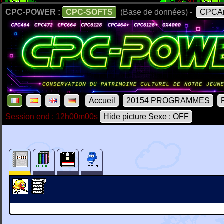
CPC-POWER :
CPC-SOFTS
(Base de données) -
CPCAr
Accueil
20154 PROGRAMMES
Session end : 12h00m00s
Hide picture Sexe : OFF