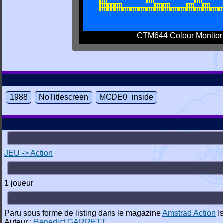
CTM644 Colour Monitor
1988
NoTitlescreen
MODE0_inside
JEU -> Action
1 joueur
Paru sous forme de listing dans le magazine
Amstrad Action
I
Auteur :
Benedict GARRETT