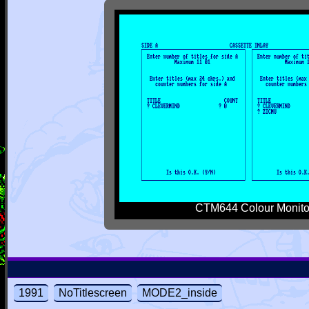
CTM644 Colour Monito
1991
NoTitlescreen
MODE2_inside