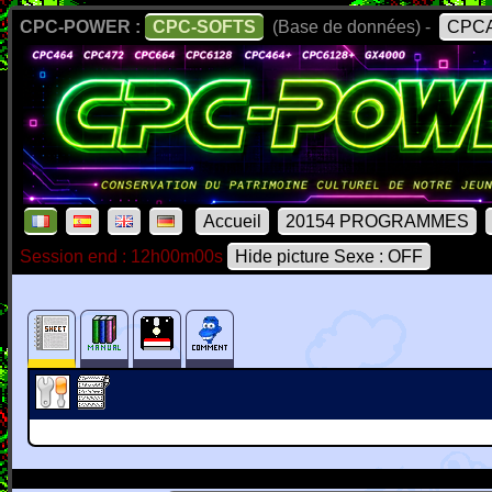
CPC-POWER :
CPC-SOFTS
(Base de données) -
CPCA
Accueil
20154 PROGRAMMES
Session end : 12h00m00s
Hide picture Sexe : OFF