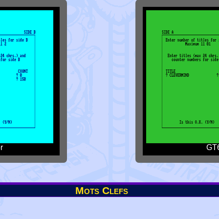
r
GT6
Mots Clefs