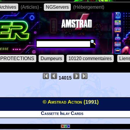
rchives
(Articles) -
NGServers
(Hébergement)
PROTECTIONS
Dumpeurs
10120 commentaires
Lien
14015
© Amstrad Action (
1991
)
Cassette Inlay Cards