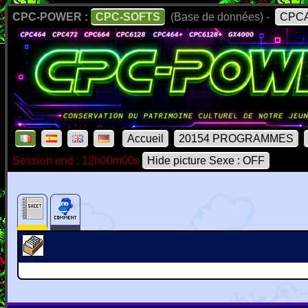
CPC-POWER :
CPC-SOFTS
(Base de données) -
CPCA
Accueil
20154 PROGRAMMES
Session end : 12h00m00s
Hide picture Sexe : OFF