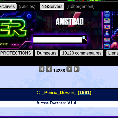
rchives
(Articles) -
NGServers
(Hébergement)
PROTECTIONS
Dumpeurs
10120 commentaires
Lien
14288
© _Public_Domain_ (
1991
)
Alyssa Database V1.4