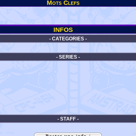
Mots Clefs
INFOS
- CATEGORIES -
- SERIES -
- STAFF -