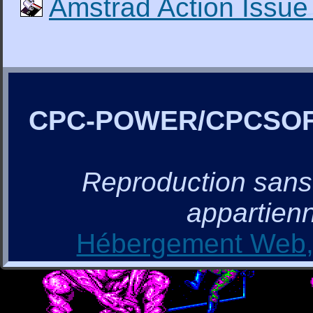
Amstrad Action Issue
CPC-POWER/CPCSO
Reproduction sans a
appartienn
Hébergement Web, 