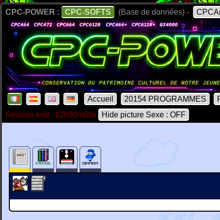
CPC-POWER :
CPC-SOFTS
(Base de données) -
CPCAr
Accueil
20154 PROGRAMMES
Session end : 12h00m00s
Hide picture Sexe : OFF