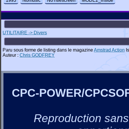
1993
Nomusic
NoTitlescreen
MODE2_inside
UTILITAIRE -> Divers
Paru sous forme de listing dans le magazine
Amstrad Action
I
Auteur :
Chris GODFREY
CPC-POWER/CPCSO
Reproduction sans a