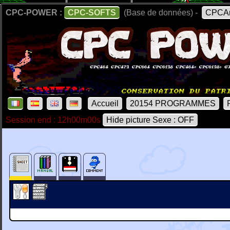
CPC-POWER :
CPC-SOFTS
(Base de données) -
CPCAr
Accueil
20154 PROGRAMMES
Session end : 12h00m00s
Hide picture Sexe : OFF