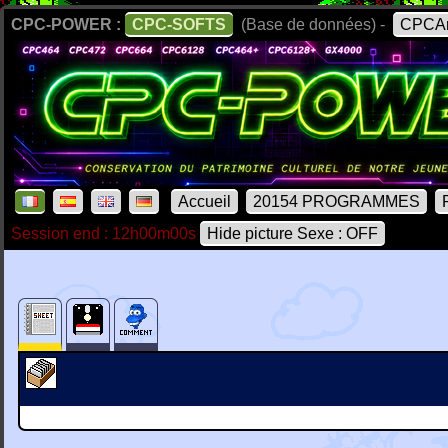
CPC-POWER :
CPC-SOFTS
(Base de données) -
CPCAr
Accueil
20154 PROGRAMMES
Session end : 12h00m00s
Hide picture Sexe : OFF