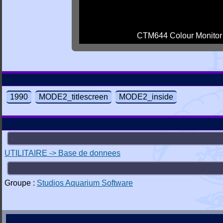
CTM644 Colour Monitor
1990
MODE2_titlescreen
MODE2_inside
UTILITAIRE -> Base de donnees
Groupe :
Studios Aquarium Software