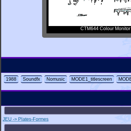
CTM644 Colour Monitor
1988
Soundfx
Nomusic
MODE1_titlescreen
MODE
JEU -> Plates-Formes