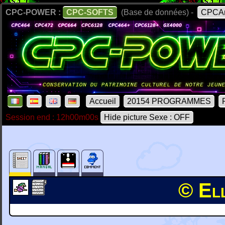
CPC-POWER :
CPC-SOFTS
(Base de données) -
CPCAr
Accueil
20154 PROGRAMMES
Session end : 12h00m00s
Hide picture Sexe : OFF
© Ell