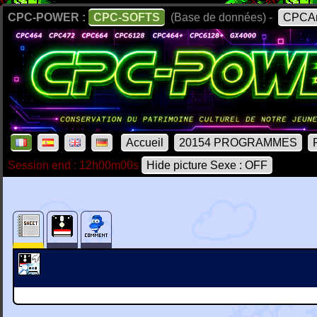
CPC-POWER :
CPC-SOFTS
(Base de données) -
CPCAr
Accueil
20154 PROGRAMMES
Session end : 12h00m00s
Hide picture Sexe : OFF