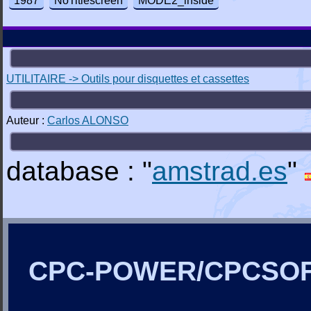
1987
NoTitlescreen
MODE2_inside
UTILITAIRE -> Outils pour disquettes et cassettes
Auteur :
Carlos ALONSO
database : "
amstrad.es
"
CPC-POWER/CPCSO