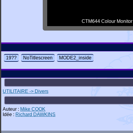
CTM644 Colour Monitor
19??
NoTitlescreen
MODE2_inside
UTILITAIRE -> Divers
Auteur :
Mike COOK
Idée :
Richard DAWKINS