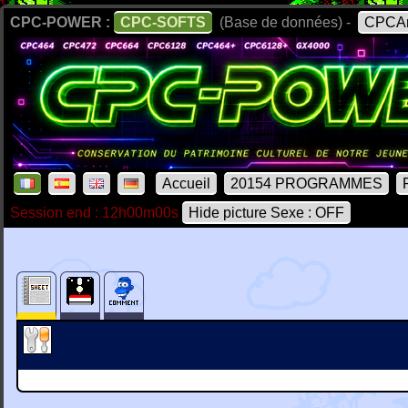
CPC-POWER :
CPC-SOFTS
(Base de données) -
CPCAr
Accueil
20154 PROGRAMMES
Session end : 12h00m00s
Hide picture Sexe : OFF