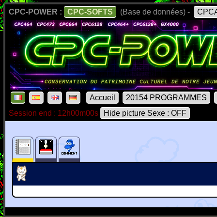
CPC-POWER :
CPC-SOFTS
(Base de données) -
CPCA
Accueil
20154 PROGRAMMES
Session end : 12h00m00s
Hide picture Sexe : OFF