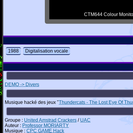
CTM644 Colour Monito
1988
Digitalisation vocale
DEMO -> Divers
Musique hacké des jeux "
Thundercats - The Lost Eye Of Th
Groupe :
United Amstrad Crackers
/
UAC
Auteur :
Professor MORIARTY
Musique :
CPC GAME Hack