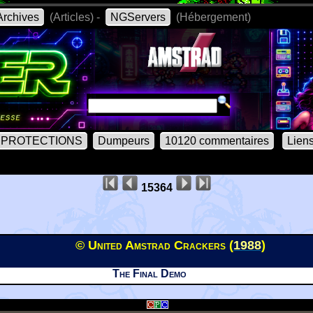
rchives
(Articles) -
NGServers
(Hébergement)
PROTECTIONS
Dumpeurs
10120 commentaires
Lien
15364
© United Amstrad Crackers (
1988
)
The Final Demo