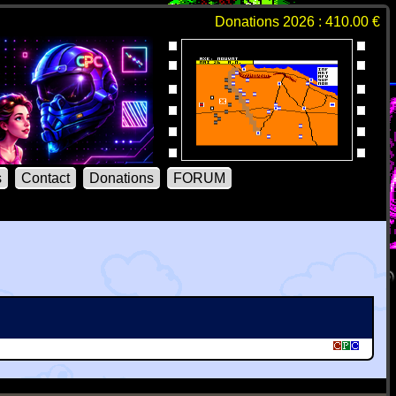
Donations 2026 : 410.00 €
s
Contact
Donations
FORUM