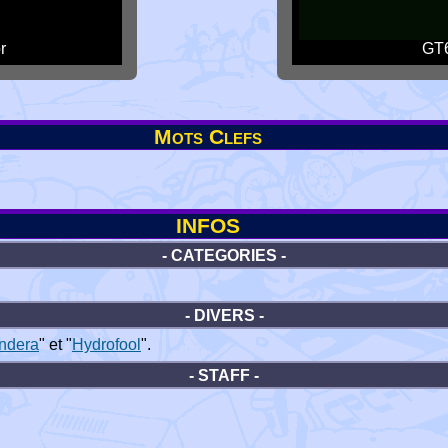
r
GT6
Mots Clefs
INFOS
- CATEGORIES -
- DIVERS -
undera
" et "
Hydrofool
".
- STAFF -