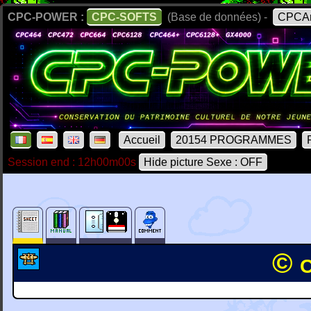
CPC-POWER :
CPC-SOFTS
(Base de données) -
CPCAr
Accueil
20154 PROGRAMMES
Session end : 12h00m00s
Hide picture Sexe : OFF
© 