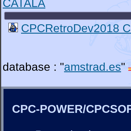
CATALA
CPCRetroDev2018 Ca
database : "
amstrad.es
"
CPC-POWER/CPCSO