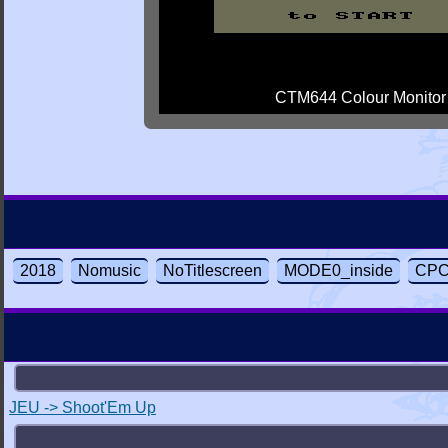
CTM644 Colour Monitor
2018
Nomusic
NoTitlescreen
MODE0_inside
CPC
JEU -> Shoot'Em Up