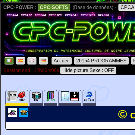
CPC-POWER :
CPC-SOFTS
(Base de données) -
CPCAr
Accueil
20154 PROGRAMMES
Session end : 12h00m00s
Hide picture Sexe : OFF
© 