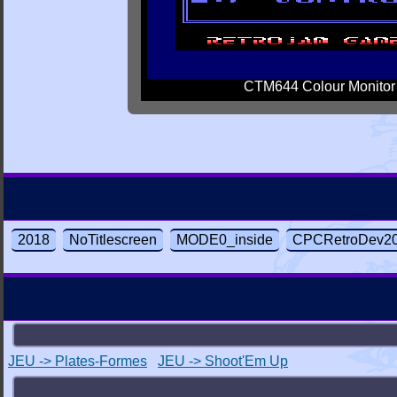
CTM644 Colour Monitor
2018
NoTitlescreen
MODE0_inside
CPCRetroDev2
JEU -> Plates-Formes
JEU -> Shoot'Em Up