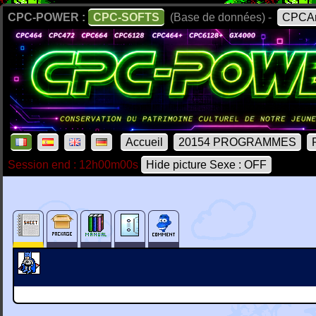
CPC-POWER :
CPC-SOFTS
(Base de données) -
CPCAr
Accueil
20154 PROGRAMMES
Session end : 12h00m00s
Hide picture Sexe : OFF