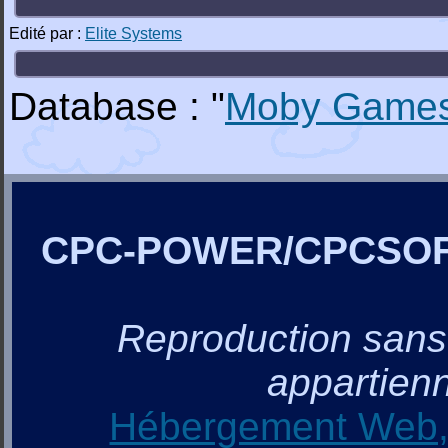
Edité par :
Elite Systems
Database : "
Moby Game
CPC-POWER/CPCSO
Reproduction sans a
appartienn
Hébergement Web, 