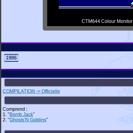
CTM644 Colour Monitor
1986
COMPILATION -> Officielle
Comprend :
1. "
Bomb Jack
"
2. "
Ghosts'N Goblins
"