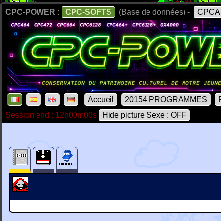
CPC-POWER :
CPC-SOFTS
(Base de données) -
CPCAr
Accueil
20154 PROGRAMMES
Session end : 12h00m00s
Hide picture Sexe : OFF