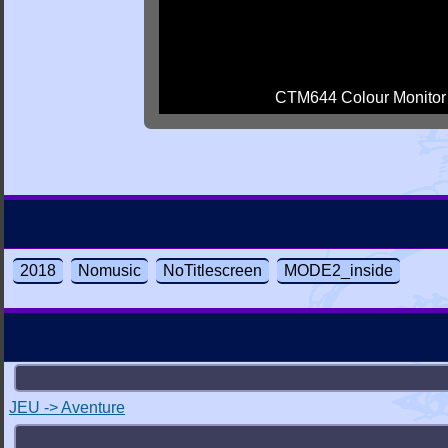
CTM644 Colour Monitor
2018
Nomusic
NoTitlescreen
MODE2_inside
JEU -> Aventure