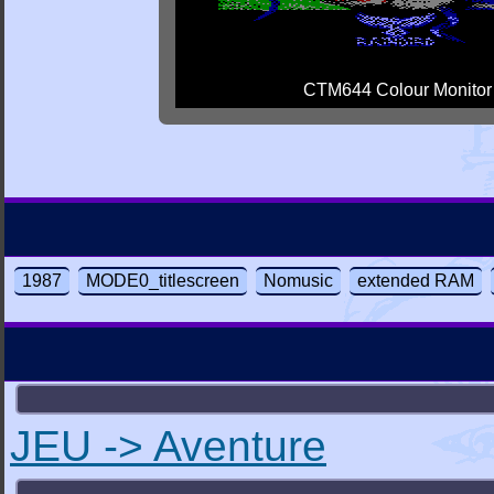
CTM644 Colour Monitor
1987
MODE0_titlescreen
Nomusic
extended RAM
JEU -> Aventure