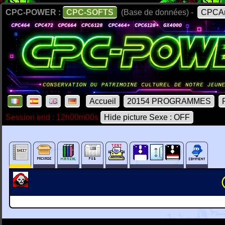
CPC-POWER :
CPC-SOFTS
(Base de données) -
CPCAr
Accueil
20154 PROGRAMMES
Session end : 12h00m00s
Hide picture Sexe : OFF