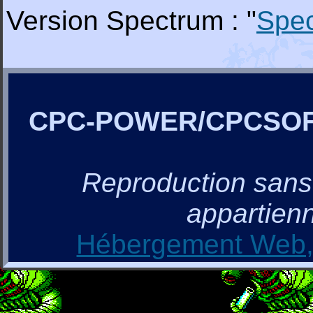
Version Spectrum : "
Spe
CPC-POWER/CPCSO
Reproduction sans a
appartienn
Hébergement Web, 