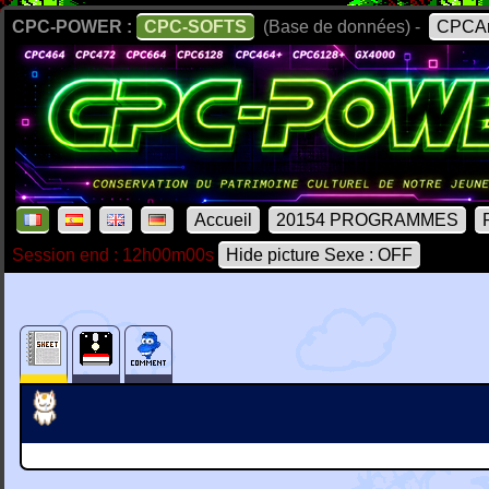
CPC-POWER :
CPC-SOFTS
(Base de données) -
CPCAr
Accueil
20154 PROGRAMMES
Session end : 12h00m00s
Hide picture Sexe : OFF