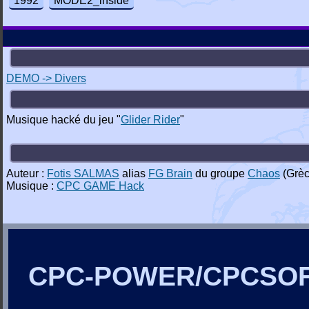
1992
MODE2_inside
DEMO -> Divers
Musique hacké du jeu "
Glider Rider
"
Auteur :
Fotis SALMAS
alias
FG Brain
du groupe
Chaos
(Grèc
Musique :
CPC GAME Hack
CPC-POWER/CPCSO