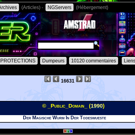
rchives
(Articles) -
NGServers
(Hébergement)
PROTECTIONS
Dumpeurs
10120 commentaires
Lien
16631
© _Public_Domain_ (
1990
)
Der Magische Wurm In Der Todeswueste