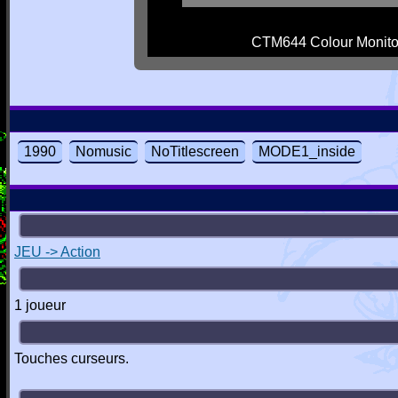
CTM644 Colour Monito
1990
Nomusic
NoTitlescreen
MODE1_inside
JEU -> Action
1 joueur
Touches curseurs.