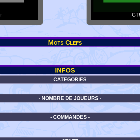
r
GT6
Mots Clefs
INFOS
- CATEGORIES -
- NOMBRE DE JOUEURS -
- COMMANDES -