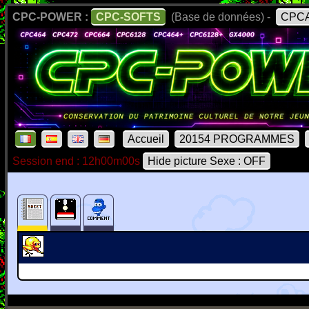
CPC-POWER :
CPC-SOFTS
(Base de données) -
CPCA
Accueil
20154 PROGRAMMES
Session end : 12h00m00s
Hide picture Sexe : OFF