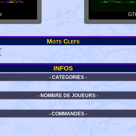
r
GT6
Mots Clefs
INFOS
- CATEGORIES -
- NOMBRE DE JOUEURS -
- COMMANDES -