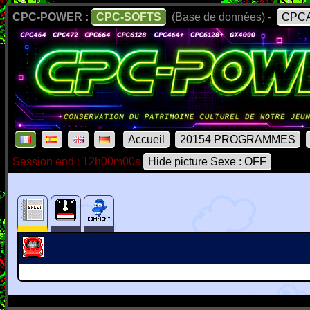
CPC-POWER :
CPC-SOFTS
(Base de données) -
CPCA
Accueil
20154 PROGRAMMES
Session end : 12h00m00s
Hide picture Sexe : OFF