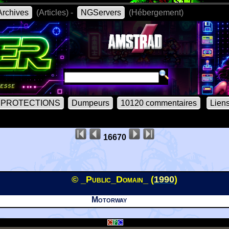
rchives
(Articles) -
NGServers
(Hébergement)
PROTECTIONS
Dumpeurs
10120 commentaires
Lien
16670
© _Public_Domain_ (
1990
)
Motorway