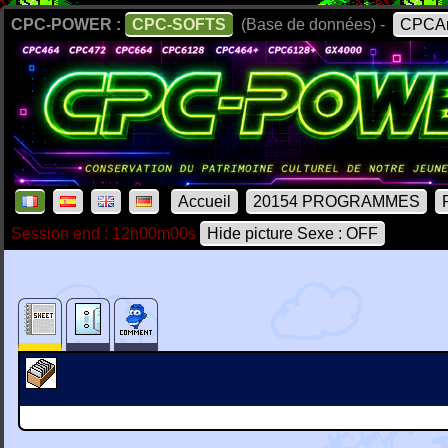
CPC-POWER :
CPC-SOFTS
(Base de données) -
CPCAr
Accueil
20154 PROGRAMMES
Session end : 12h00m00s
Hide picture Sexe : OFF