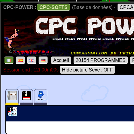
CPC-POWER :
CPC-SOFTS
(Base de données) -
CPCAr
Accueil
20154 PROGRAMMES
Session end : 12h00m00s
Hide picture Sexe : OFF