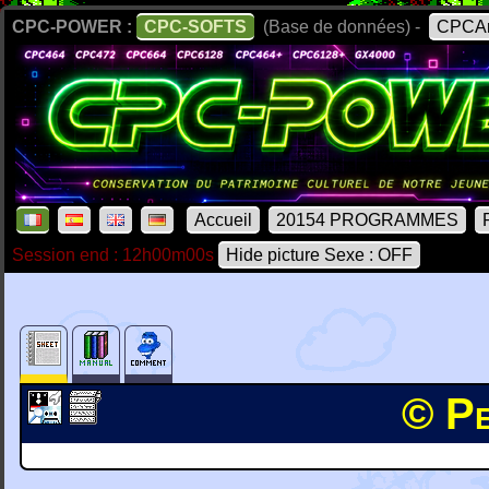
CPC-POWER :
CPC-SOFTS
(Base de données) -
CPCAr
Accueil
20154 PROGRAMMES
Session end : 12h00m00s
Hide picture Sexe : OFF
© Pe