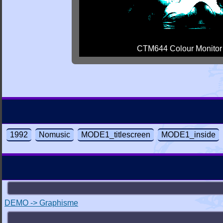
CTM644 Colour Monitor
1992
Nomusic
MODE1_titlescreen
MODE1_inside
DEMO -> Graphisme