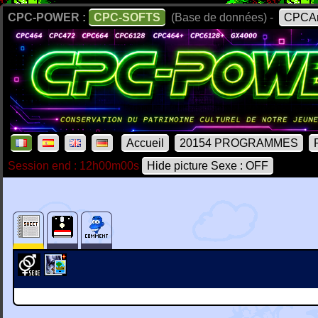
CPC-POWER :
CPC-SOFTS
(Base de données) -
CPCAr
Accueil
20154 PROGRAMMES
Session end : 12h00m00s
Hide picture Sexe : OFF