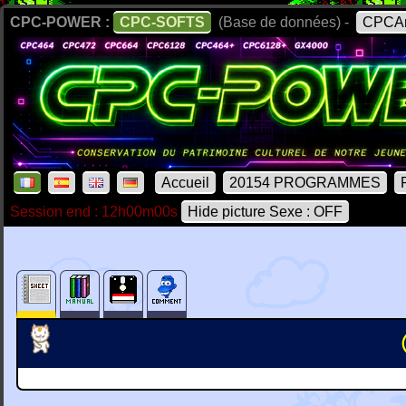
CPC-POWER :
CPC-SOFTS
(Base de données) -
CPCAr
Accueil
20154 PROGRAMMES
Session end : 12h00m00s
Hide picture Sexe : OFF