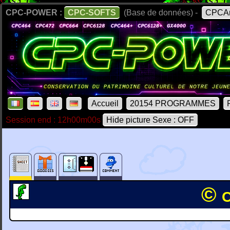
CPC-POWER :
CPC-SOFTS
(Base de données) -
CPCAr
Accueil
20154 PROGRAMMES
Session end : 12h00m00s
Hide picture Sexe : OFF
© 