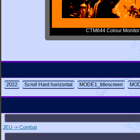
CTM644 Colour Monitor
2022
Scroll Hard horizontal
MODE1_titlescreen
MOD
JEU -> Combat