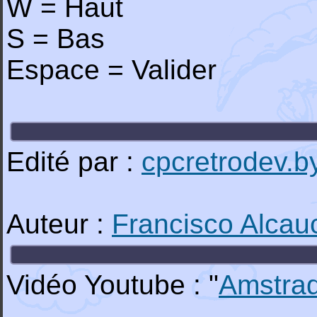
W = Haut
S = Bas
Espace = Valider
Edité par :
cpcretrodev.b
Auteur :
Francisco Alcau
Vidéo Youtube : "
Amstra