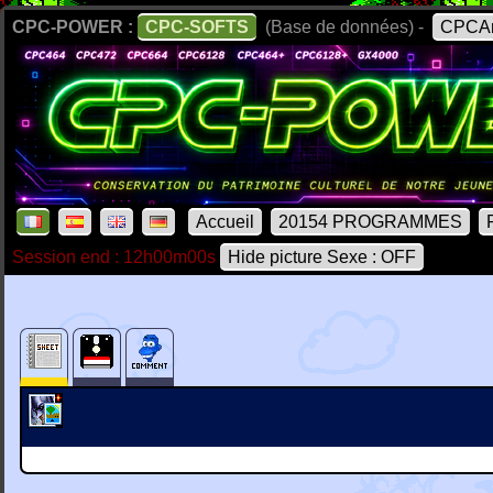
CPC-POWER :
CPC-SOFTS
(Base de données) -
CPCAr
Accueil
20154 PROGRAMMES
Session end : 12h00m00s
Hide picture Sexe : OFF