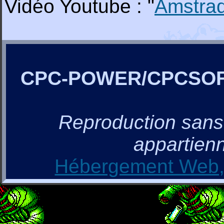
Vidéo Youtube : "
Amstra
CPC-POWER/CPCSO
Reproduction sans a
appartienn
Hébergement Web, 