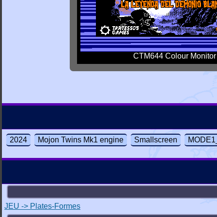
CTM644 Colour Monitor
2024
Mojon Twins Mk1 engine
Smallscreen
MODE1_t
JEU -> Plates-Formes