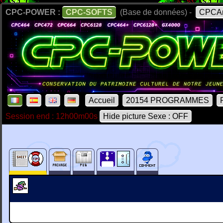
CPC-POWER :
CPC-SOFTS
(Base de données) -
CPCAr
Accueil
20154 PROGRAMMES
Session end : 12h00m00s
Hide picture Sexe : OFF