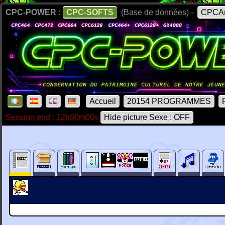
CPC-POWER :
CPC-SOFTS
(Base de données) -
CPCAr
Accueil
20154 PROGRAMMES
Session end : 12h00m00s
Hide picture Sexe : OFF