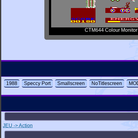
CTM644 Colour Monitor
1988
Speccy Port
Smallscreen
NoTitlescreen
MOD
JEU -> Action