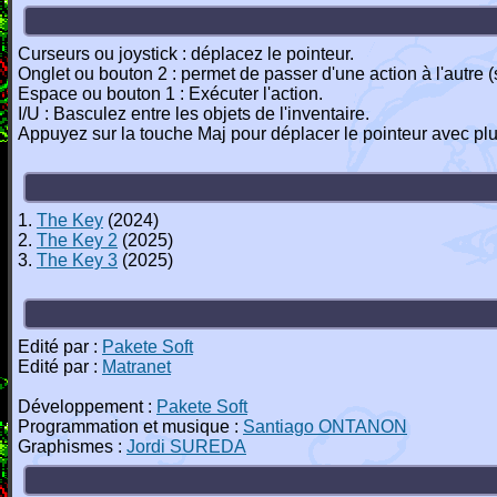
Curseurs ou joystick : déplacez le pointeur.
Onglet ou bouton 2 : permet de passer d'une action à l'autre (sé
Espace ou bouton 1 : Exécuter l'action.
I/U : Basculez entre les objets de l'inventaire.
Appuyez sur la touche Maj pour déplacer le pointeur avec plu
1.
The Key
(2024)
2.
The Key 2
(2025)
3.
The Key 3
(2025)
Edité par :
Pakete Soft
Edité par :
Matranet
Développement :
Pakete Soft
Programmation et musique :
Santiago ONTANON
Graphismes :
Jordi SUREDA