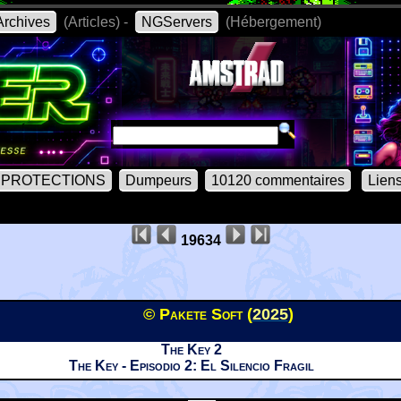
rchives
(Articles) -
NGServers
(Hébergement)
PROTECTIONS
Dumpeurs
10120 commentaires
Lien
19634
© Pakete Soft (
2025
)
The Key 2
The Key - Episodio 2: El Silencio Fragil