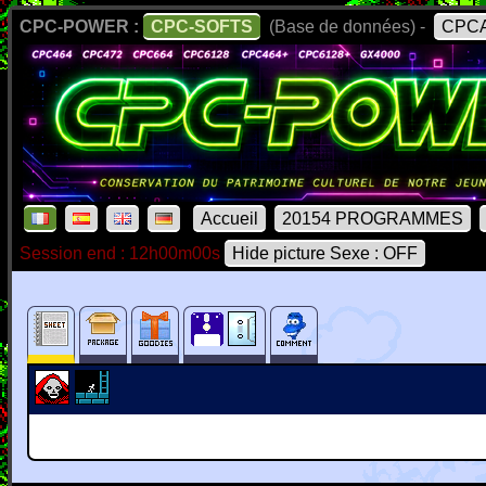
CPC-POWER :
CPC-SOFTS
(Base de données) -
CPCA
Accueil
20154 PROGRAMMES
Session end : 12h00m00s
Hide picture Sexe : OFF