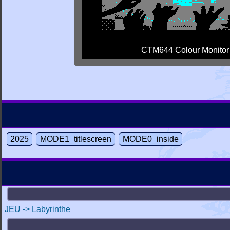
CTM644 Colour Monitor
2025
MODE1_titlescreen
MODE0_inside
JEU -> Labyrinthe