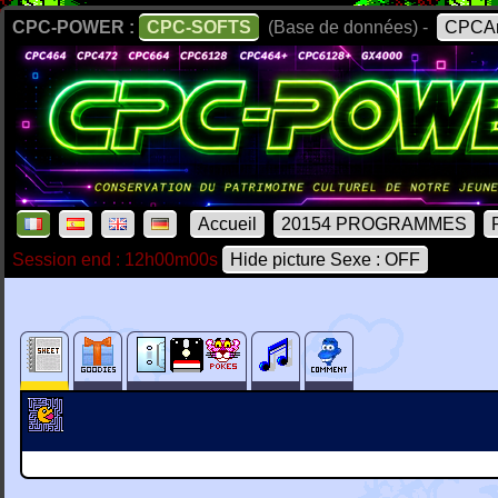
CPC-POWER :
CPC-SOFTS
(Base de données) -
CPCAr
Accueil
20154 PROGRAMMES
Session end : 12h00m00s
Hide picture Sexe : OFF