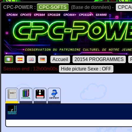
CPC-POWER :
CPC-SOFTS
(Base de données) -
CPCAr
Accueil
20154 PROGRAMMES
Session end : 12h00m00s
Hide picture Sexe : OFF