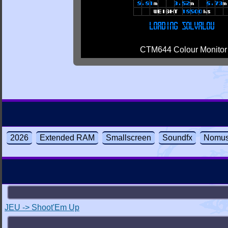
CTM644 Colour Monitor
2026
Extended RAM
Smallscreen
Soundfx
Nomus
JEU -> Shoot'Em Up