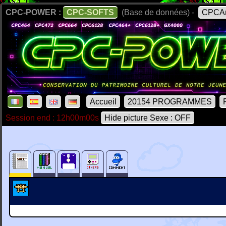
CPC-POWER :
CPC-SOFTS
(Base de données) -
CPCAr
Accueil
20154 PROGRAMMES
Session end : 12h00m00s
Hide picture Sexe : OFF