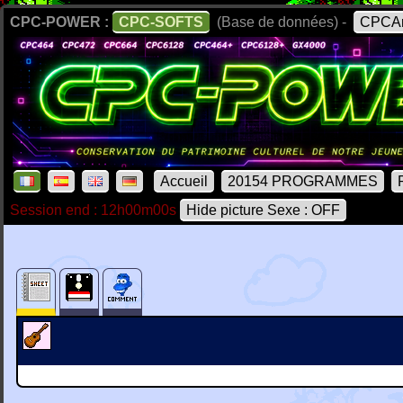
CPC-POWER :
CPC-SOFTS
(Base de données) -
CPCAr
Accueil
20154 PROGRAMMES
Session end : 12h00m00s
Hide picture Sexe : OFF