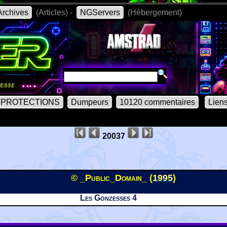
rchives
(Articles) -
NGServers
(Hébergement)
PROTECTIONS
Dumpeurs
10120 commentaires
Lien
20037
© _Public_Domain_ (
1995
)
Les Gonzesses 4