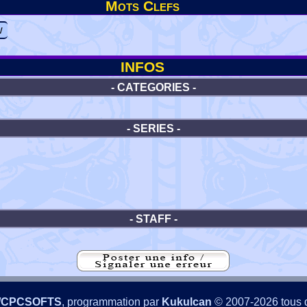
Mots Clefs
w
INFOS
- CATEGORIES -
- SERIES -
- STAFF -
/CPCSOFTS
, programmation par
Kukulcan
© 2007-2026 tous d