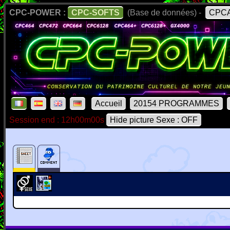
CPC-POWER :
CPC-SOFTS
(Base de données) -
CPCA
Accueil
20154 PROGRAMMES
Session end : 12h00m00s
Hide picture Sexe : OFF