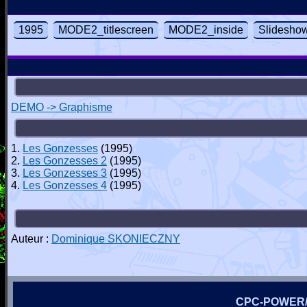
1995
MODE2_titlescreen
MODE2_inside
Slidesho
DEMO -> Graphisme
1.
Les Gonzesses
(1995)
2.
Les Gonzesses 2
(1995)
3.
Les Gonzesses 3
(1995)
4.
Les Gonzesses 4
(1995)
Auteur :
Dominique SKONIECZNY
CPC-POWER