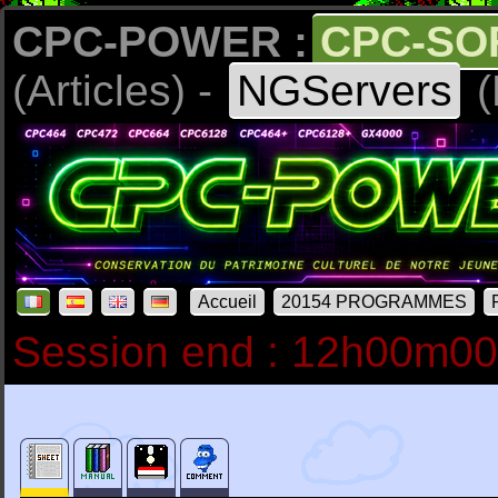
CPC-POWER :
CPC-SO
(Articles) -
NGServers
(
Accueil
20154 PROGRAMMES
Session end : 12h00m0