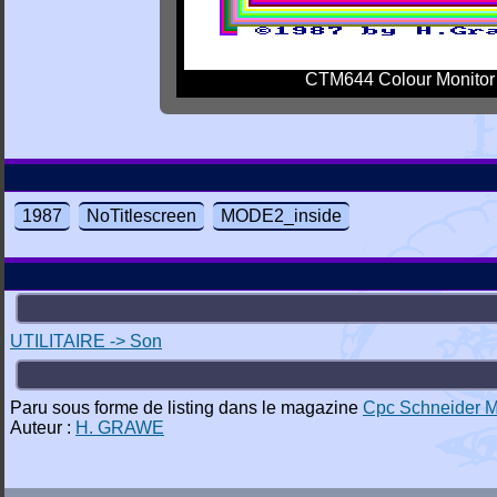
CTM644 Colour Monitor
1987
NoTitlescreen
MODE2_inside
UTILITAIRE -> Son
Paru sous forme de listing dans le magazine
Cpc Schneider 
Auteur :
H. GRAWE