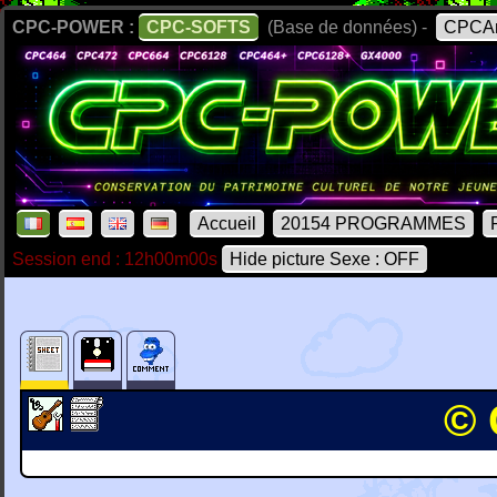
CPC-POWER :
CPC-SOFTS
(Base de données) -
CPCAr
Accueil
20154 PROGRAMMES
Session end : 12h00m00s
Hide picture Sexe : OFF
© 