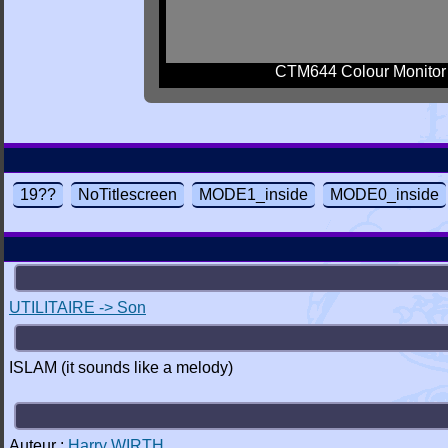
CTM644 Colour Monitor
19??
NoTitlescreen
MODE1_inside
MODE0_inside
UTILITAIRE -> Son
ISLAM (it sounds like a melody)
Auteur :
Harry WIRTH