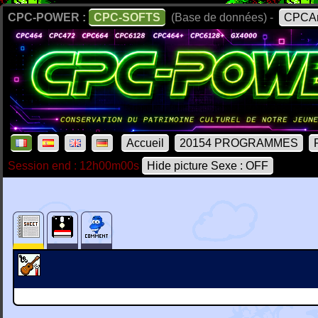
CPC-POWER :
CPC-SOFTS
(Base de données) -
CPCAr
Accueil
20154 PROGRAMMES
Session end : 12h00m00s
Hide picture Sexe : OFF