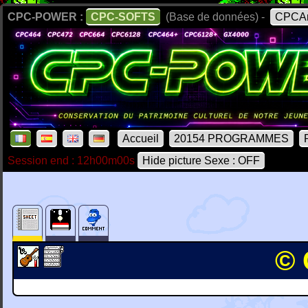
CPC-POWER :
CPC-SOFTS
(Base de données) -
CPCAr
Accueil
20154 PROGRAMMES
Session end : 12h00m00s
Hide picture Sexe : OFF
© 