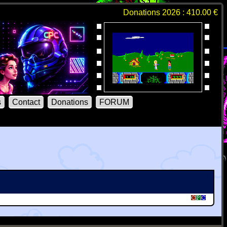
Donations 2026 : 410.00 €
s
Contact
Donations
FORUM