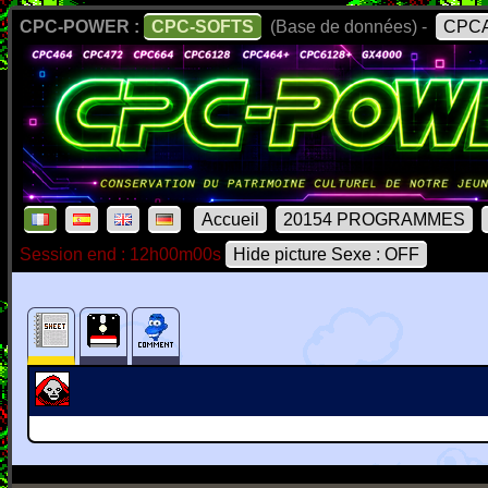
CPC-POWER :
CPC-SOFTS
(Base de données) -
CPCA
Accueil
20154 PROGRAMMES
Session end : 12h00m00s
Hide picture Sexe : OFF