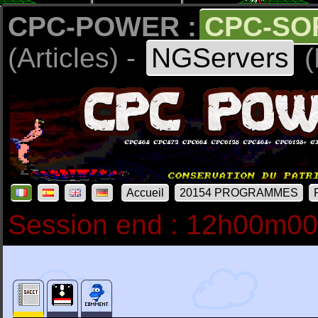
CPC-POWER :
CPC-SO
(Articles) -
NGServers
(
Accueil
20154 PROGRAMMES
Session end : 12h00m0