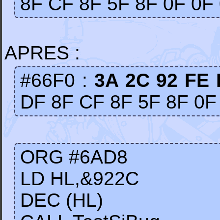
8F CF 8F 5F 8F 0F 0F
APRES :
#66F0 :
3A 2C 92 FE 
DF 8F CF 8F 5F 8F 0F
ORG #6AD8
LD HL,&922C
DEC (HL)