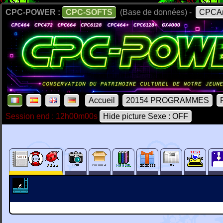
CPC-POWER :
CPC-SOFTS
(Base de données) -
CPCAr
Accueil
20154 PROGRAMMES
Session end : 12h00m00s
Hide picture Sexe : OFF