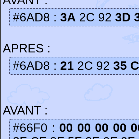
#6AD8 :
3A
2C 92
3D 
APRES :
#6AD8 :
21
2C 92
35 C
AVANT :
#66F0 :
00 00 00 00 0