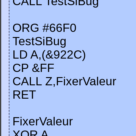
CALL TestSiBug
ORG #66F0
TestSiBug
LD A,(&922C)
CP &FF
CALL Z,FixerValeur
RET
FixerValeur
XOR A