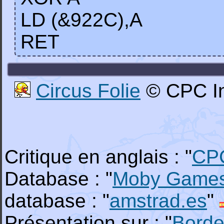
LD (&922C),A
RET
Circus Folie
© CPC In
Critique en anglais : "
CP
Database : "
Moby Game
database : "
amstrad.es
"
Présentation sur : "
Borde