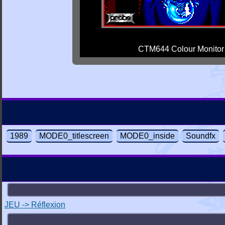
CTM644 Colour Monitor
1989
MODE0_titlescreen
MODE0_inside
Soundfx
JEU -> Réflexion