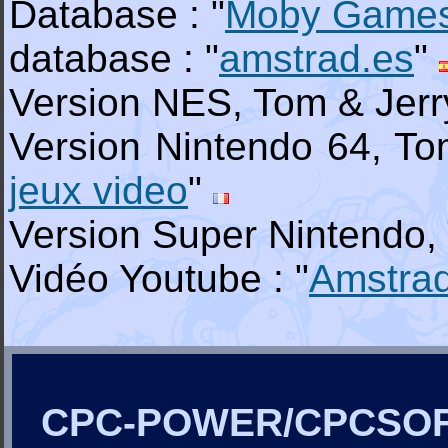
Database : "
Moby Game
database : "
amstrad.es
"
Version NES, Tom & Jerry
Version Nintendo 64, Tom
jeux video
"
Version Super Nintendo, 
Vidéo Youtube : "
Amstra
CPC-POWER/CPCSO