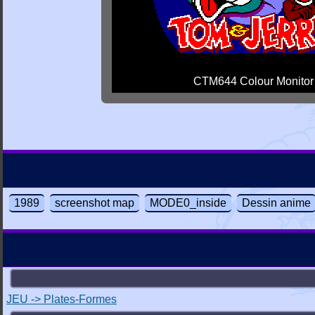
CTM644 Colour Monitor
1989
screenshot map
MODE0_inside
Dessin anime
JEU -> Plates-Formes