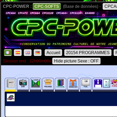
CPC-POWER :
CPC-SOFTS
(Base de données) -
CPCAr
Accueil
20154 PROGRAMMES
Session end : 12h00m00s
Hide picture Sexe : OFF