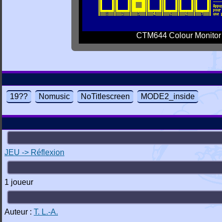
CTM644 Colour Monitor
19??
Nomusic
NoTitlescreen
MODE2_inside
JEU -> Réflexion
1 joueur
Auteur :
T. L.-A.