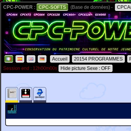
CPC-POWER :
CPC-SOFTS
(Base de données) -
CPCAr
Accueil
20154 PROGRAMMES
Session end : 12h00m00s
Hide picture Sexe : OFF