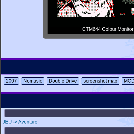
CTM644 Colour Monitor
2007
Nomusic
Double Drive
screenshot map
MODE
JEU -> Aventure