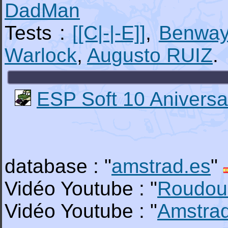
DadMan
Tests :
[[C|-|-E]]
,
Benwa
Warlock
,
Augusto RUIZ
.
ESP Soft 10 Aniversa
database : "
amstrad.es
"
Vidéo Youtube : "
Roudou
Vidéo Youtube : "
Amstra