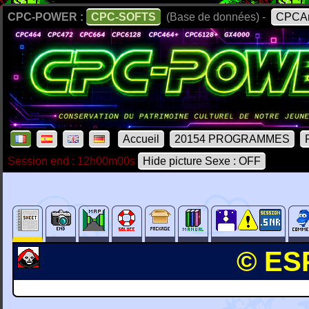
CPC-POWER :
CPC-SOFTS
(Base de données) -
CPCAr
Accueil
20154 PROGRAMMES
Session end : 12h00m00s
Hide picture Sexe : OFF
© ESP