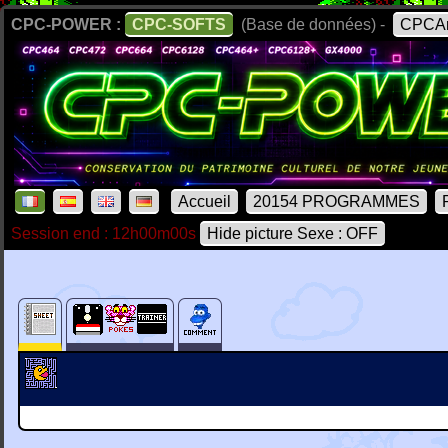
CPC-POWER :
CPC-SOFTS
(Base de données) -
CPCAr
Accueil
20154 PROGRAMMES
Session end : 12h00m00s
Hide picture Sexe : OFF