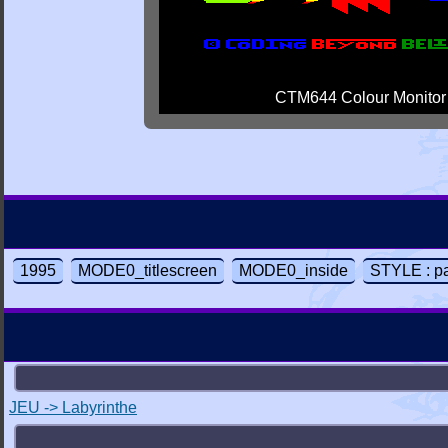
CTM644 Colour Monitor
1995
MODE0_titlescreen
MODE0_inside
STYLE : p
JEU -> Labyrinthe