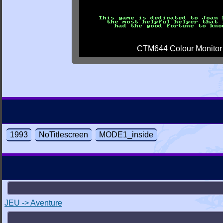
CTM644 Colour Monitor
1993
NoTitlescreen
MODE1_inside
JEU -> Aventure