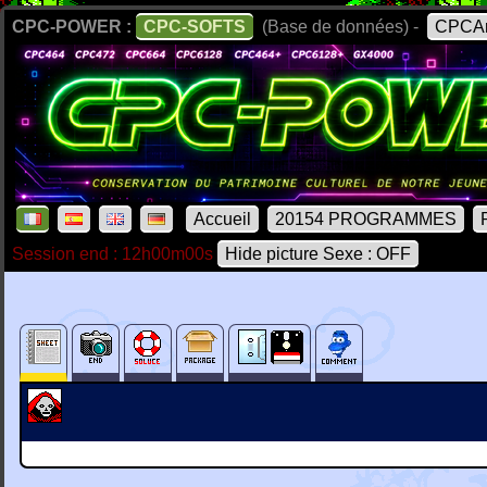
CPC-POWER :
CPC-SOFTS
(Base de données) -
CPCAr
Accueil
20154 PROGRAMMES
Session end : 12h00m00s
Hide picture Sexe : OFF