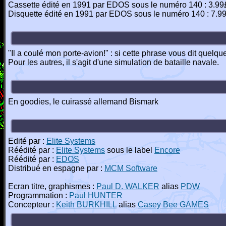
Cassette édité en 1991 par EDOS sous le numéro 140 : 3.99
Disquette édité en 1991 par EDOS sous le numéro 140 : 7.9
"Il a coulé mon porte-avion!" : si cette phrase vous dit quelque
Pour les autres, il s'agit d'une simulation de bataille navale.
En goodies, le cuirassé allemand Bismark
Edité par :
Elite Systems
Réédité par :
Elite Systems
sous le label
Encore
Réédité par :
EDOS
Distribué en espagne par :
MCM Software
Ecran titre, graphismes :
Paul D. WALKER
alias
PDW
Programmation :
Paul HUNTER
Concepteur :
Keith BURKHILL
alias
Casey Bee GAMES