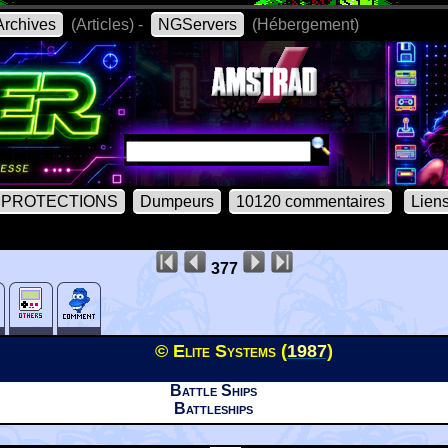
rchives
(Articles) -
NGServers
(Hébergement)
PROTECTIONS
Dumpeurs
10120 commentaires
Lien
377
© Elite Systems (
1987
)
Battle Ships
Battleships