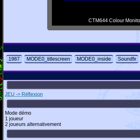
CTM644 Colour Monito
1987
MODE0_titlescreen
MODE0_inside
Soundfx
JEU -> Réflexion
Mode démo
1 joueur
2 joueurs alternativement