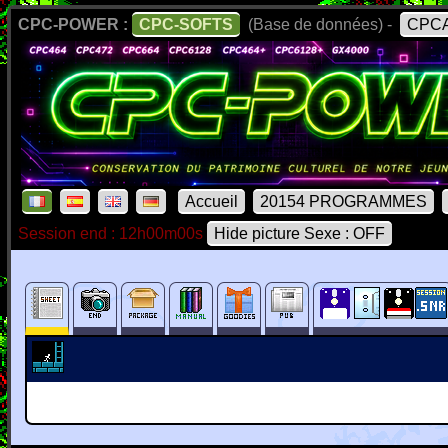
CPC-POWER :
CPC-SOFTS
(Base de données) -
CPCA
Accueil
20154 PROGRAMMES
Session end : 12h00m00s
Hide picture Sexe : OFF