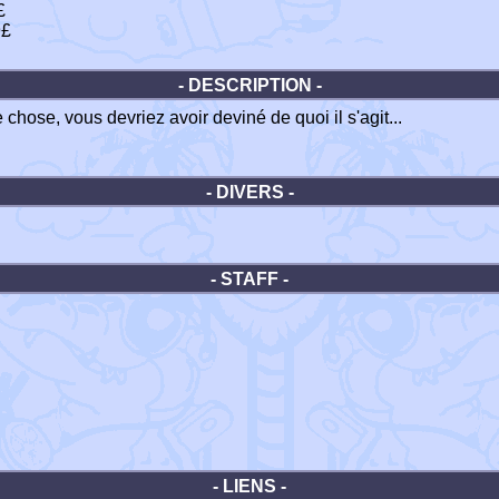
£
9£
- DESCRIPTION -
 chose, vous devriez avoir deviné de quoi il s'agit...
- DIVERS -
- STAFF -
- LIENS -