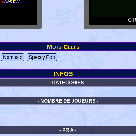
r
GT6
Mots Clefs
Nomusic
Speccy Port
INFOS
- CATEGORIES -
- NOMBRE DE JOUEURS -
- PRIX -